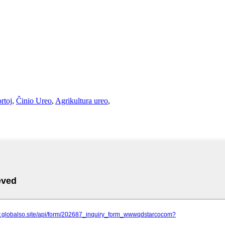
rtoj
,
Ĉinio Ureo
,
Agrikultura ureo
,