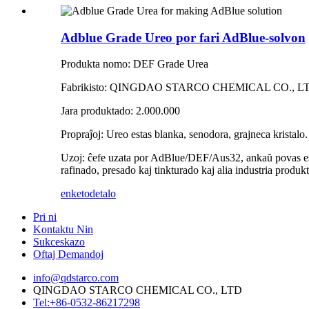
Adblue Grade Ureo por fari AdBlue-solvon
Produkta nomo: DEF Grade Urea
Fabrikisto: QINGDAO STARCO CHEMICAL CO., L
Jara produktado: 2.000.000
Propraĵoj: Ureo estas blanka, senodora, grajneca kristalo.
Uzoj: ĉefe uzata por AdBlue/DEF/Aus32, ankaŭ povas esti u
rafinado, presado kaj tinkturado kaj alia industria pro
enketo
detalo
Pri ni
Kontaktu Nin
Sukceskazo
Oftaj Demandoj
info@qdstarco.com
QINGDAO STARCO CHEMICAL CO., LTD
Tel:+86-0532-86217298