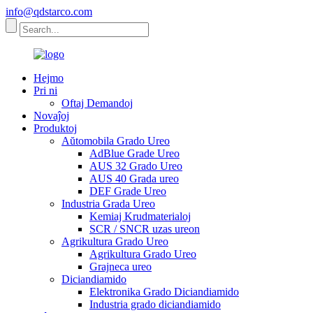
info@qdstarco.com
Hejmo
Pri ni
Oftaj Demandoj
Novaĵoj
Produktoj
Aŭtomobila Grado Ureo
AdBlue Grade Ureo
AUS 32 Grado Ureo
AUS 40 Grada ureo
DEF Grade Ureo
Industria Grada Ureo
Kemiaj Krudmaterialoj
SCR / SNCR uzas ureon
Agrikultura Grado Ureo
Agrikultura Grado Ureo
Grajneca ureo
Diciandiamido
Elektronika Grado Diciandiamido
Industria grado diciandiamido