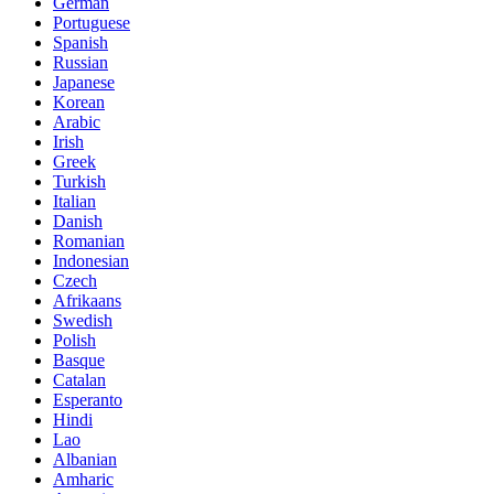
German
Portuguese
Spanish
Russian
Japanese
Korean
Arabic
Irish
Greek
Turkish
Italian
Danish
Romanian
Indonesian
Czech
Afrikaans
Swedish
Polish
Basque
Catalan
Esperanto
Hindi
Lao
Albanian
Amharic