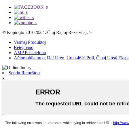
© Kopirajto 20102022 : Ĉiuj Rajtoj Rezervitaj.
>
Varmaj Produktoj
Retejmapo
AMP Poŝtelefono
Aŭtomobila ureo
,
Def Ureo
,
Ureo 46% Prill
,
Ĉinaj Ureaj Ekspo
Sendu Retpoŝton
x