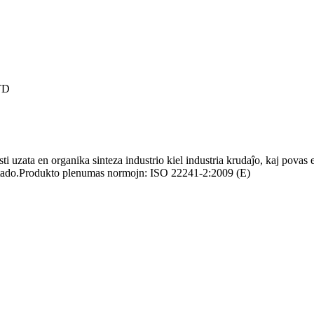
TD
zata en organika sinteza industrio kiel industria krudaĵo, kaj povas est
duktado.Produkto plenumas normojn: ISO 22241-2:2009 (E)