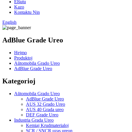
Elŝutu
Kazo
Kontaktu Nin
English
AdBlue Grade Ureo
Hejmo
Produktoj
Aŭtomobila Grado Ureo
AdBlue Grade Ureo
Kategorioj
Aŭtomobila Grado Ureo
AdBlue Grade Ureo
AUS 32 Grado Ureo
AUS 40 Grada ureo
DEF Grade Ureo
Industria Grada Ureo
Kemiaj Krudmaterialoj
SCR / SNCR uzas ureon