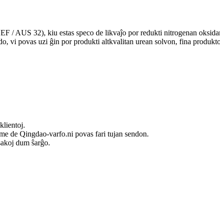
F / AUS 32), kiu estas speco de likvaĵo por redukti nitrogenan oksidan
do, vi povas uzi ĝin por produkti altkvalitan urean solvon, fina prod
klientoj.
ime de Qingdao-varfo.ni povas fari tujan sendon.
 sakoj dum ŝarĝo.