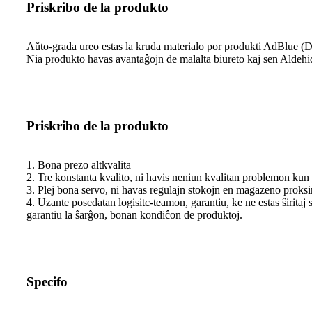
Priskribo de la produkto
Aŭto-grada ureo estas la kruda materialo por produkti AdBlue (DE
Nia produkto havas avantaĝojn de malalta biureto kaj sen Aldehi
Priskribo de la produkto
1. Bona prezo altkvalita
2. Tre konstanta kvalito, ni havis neniun kvalitan problemon kun 
3. Plej bona servo, ni havas regulajn stokojn en magazeno proks
4. Uzante posedatan logisitc-teamon, garantiu, ke ne estas ŝiritaj
garantiu la ŝarĝon, bonan kondiĉon de produktoj.
Specifo