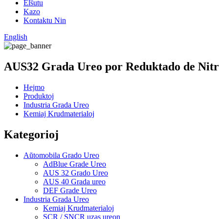
Elŝutu
Kazo
Kontaktu Nin
English
AUS32 Grada Ureo por Reduktado de Nitr
Hejmo
Produktoj
Industria Grada Ureo
Kemiaj Krudmaterialoj
Kategorioj
Aŭtomobila Grado Ureo
AdBlue Grade Ureo
AUS 32 Grado Ureo
AUS 40 Grada ureo
DEF Grade Ureo
Industria Grada Ureo
Kemiaj Krudmaterialoj
SCR / SNCR uzas ureon