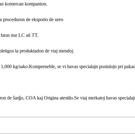
teran komercan kompanion.
 la proceduron de eksporto de ureo
 faras nur LC aŭ TT.
pletigos la produktadon de viaj mendoj.
 1,000 kg/sako.Kompreneble, se vi havas specialajn postulojn pri pakad
n de ŝarĝo, COA kaj Origina atestilo.Se viaj merkatoj havas specialajn