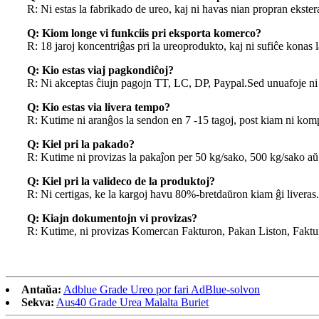
R: Ni estas la fabrikado de ureo, kaj ni havas nian propran eks
Q: Kiom longe vi funkciis pri eksporta komerco?
R: 18 jaroj koncentriĝas pri la ureoprodukto, kaj ni sufiĉe konas
Q: Kio estas viaj pagkondiĉoj?
R: Ni akceptas ĉiujn pagojn TT, LC, DP, Paypal.Sed unuafoje ni
Q: Kio estas via livera tempo?
R: Kutime ni aranĝos la sendon en 7 -15 tagoj, post kiam ni kom
Q: Kiel pri la pakado?
R: Kutime ni provizas la pakaĵon per 50 kg/sako, 500 kg/sako aŭ
Q: Kiel pri la valideco de la produktoj?
R: Ni certigas, ke la kargoj havu 80%-bretdaŭron kiam ĝi liveras.
Q: Kiajn dokumentojn vi provizas?
R: Kutime, ni provizas Komercan Fakturon, Pakan Liston, Fakturo
Antaŭa:
Adblue Grade Ureo por fari AdBlue-solvon
Sekva:
Aus40 Grade Urea Malalta Buriet