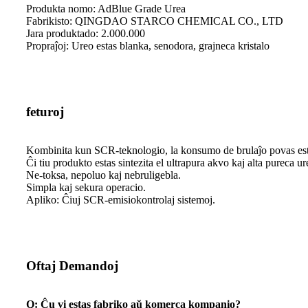
Produkta nomo: AdBlue Grade Urea
Fabrikisto: QINGDAO STARCO CHEMICAL CO., LTD
Jara produktado: 2.000.000
Propraĵoj: Ureo estas blanka, senodora, grajneca kristalo
feturoj
Kombinita kun SCR-teknologio, la konsumo de brulaĵo povas esti ef
Ĉi tiu produkto estas sintezita el ultrapura akvo kaj alta pureca ur
Ne-toksa, nepoluo kaj nebruligebla.
Simpla kaj sekura operacio.
Apliko: Ĉiuj SCR-emisiokontrolaj sistemoj.
Oftaj Demandoj
Q: Ĉu vi estas fabriko aŭ komerca kompanio?