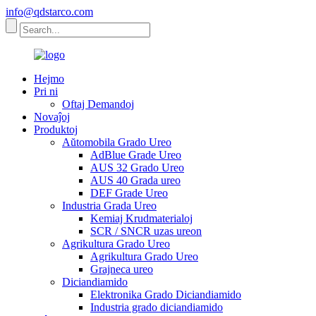
info@qdstarco.com
Hejmo
Pri ni
Oftaj Demandoj
Novaĵoj
Produktoj
Aŭtomobila Grado Ureo
AdBlue Grade Ureo
AUS 32 Grado Ureo
AUS 40 Grada ureo
DEF Grade Ureo
Industria Grada Ureo
Kemiaj Krudmaterialoj
SCR / SNCR uzas ureon
Agrikultura Grado Ureo
Agrikultura Grado Ureo
Grajneca ureo
Diciandiamido
Elektronika Grado Diciandiamido
Industria grado diciandiamido